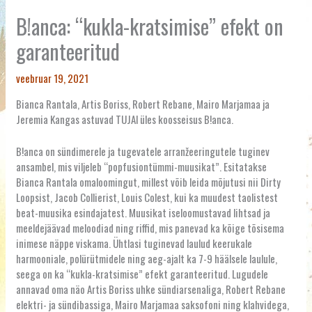
B!anca: “kukla-kratsimise” efekt on
garanteeritud
veebruar 19, 2021
Bianca Rantala, Artis Boriss, Robert Rebane, Mairo Marjamaa ja
Jeremia Kangas astuvad TUJAl üles koosseisus B!anca.
B!anca on sündimerele ja tugevatele arranžeeringutele tuginev
ansambel, mis viljeleb “popfusiontümmi-muusikat”. Esitatakse
Bianca Rantala omaloomingut, millest võib leida mõjutusi nii Dirty
Loopsist, Jacob Collierist, Louis Colest, kui ka muudest taolistest
beat-muusika esindajatest. Muusikat iseloomustavad lihtsad ja
meeldejäävad meloodiad ning riffid, mis panevad ka kõige tõsisema
inimese näppe viskama. Ühtlasi tuginevad laulud keerukale
harmooniale, polürütmidele ning aeg-ajalt ka 7-9 häälsele laulule,
seega on ka “kukla-kratsimise” efekt garanteeritud. Lugudele
annavad oma näo Artis Boriss uhke sündiarsenaliga, Robert Rebane
elektri- ja sündibassiga, Mairo Marjamaa saksofoni ning klahvidega,