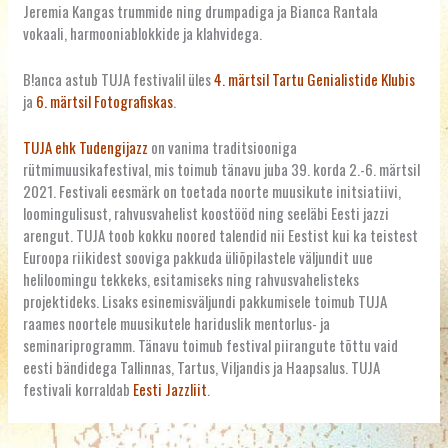
Jeremia Kangas trummide ning drumpadiga ja Bianca Rantala
vokaali, harmooniablokkide ja klahvidega.
B!anca astub TUJA festivalil üles
4. märtsil Tartu Genialistide Klubis
ja
6. märtsil Fotografiskas
.
TUJA ehk Tudengijazz
on vanima traditsiooniga
rütmimuusikafestival, mis toimub tänavu juba 39. korda 2.-6. märtsil
2021. Festivali eesmärk on toetada noorte muusikute initsiatiivi,
loomingulisust, rahvusvahelist koostööd ning seeläbi Eesti jazzi
arengut. TUJA toob kokku noored talendid nii Eestist kui ka teistest
Euroopa riikidest sooviga pakkuda üliõpilastele väljundit uue
heliloomingu tekkeks, esitamiseks ning rahvusvahelisteks
projektideks. Lisaks esinemisväljundi pakkumisele toimub TUJA
raames noortele muusikutele hariduslik mentorlus- ja
seminariprogramm. Tänavu toimub festival piirangute tõttu vaid
eesti bändidega Tallinnas, Tartus, Viljandis ja Haapsalus. TUJA
festivali korraldab
Eesti Jazzliit
.