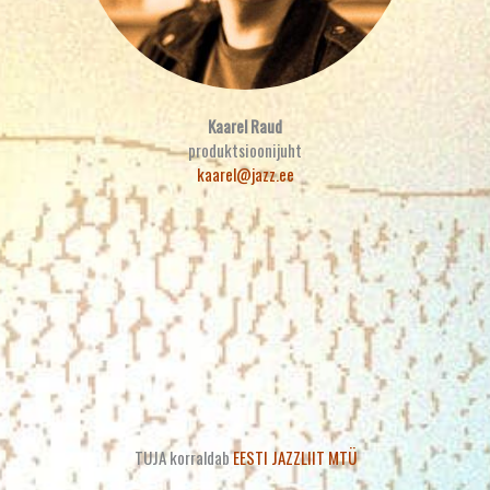
Kaarel Raud
produktsioonijuht
kaarel@jazz.ee
TUJA korraldab
EESTI JAZZLIIT MTÜ