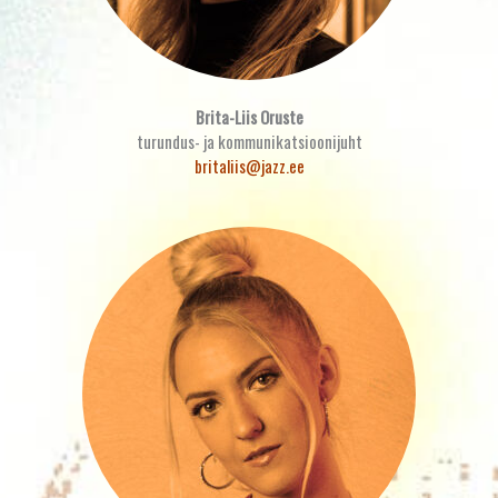
Brita-Liis Oruste
turundus- ja kommunikatsioonijuht
britaliis@jazz.ee