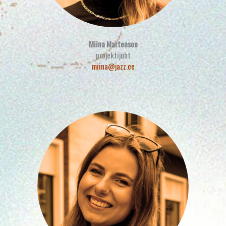
Miina Martensoo
projektijuht
miina@jazz.ee