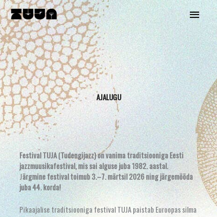
Skip
Main
to
content
Menu
AJALUGU
Festival TUJA (Tudengijazz) on vanima traditsiooniga Eesti
jazzmuusikafestival, mis sai alguse juba 1982. aastal.
J
ärgmine festival toimub 3.–7. märtsil 2026 ning järgemööda
juba 44. korda!
Pikaajalise traditsiooniga festival TUJA paistab Euroopas silma