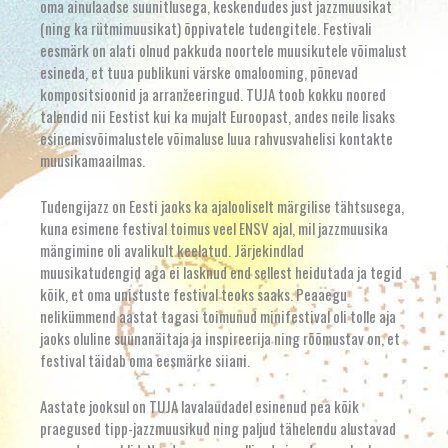
oma ainulaadse suunitlusega, keskendudes just jazzmuusikat
(ning ka rütmimuusikat) õppivatele tudengitele. Festivali
eesmärk on alati olnud pakkuda noortele muusikutele võimalust
esineda, et tuua publikuni värske omalooming, põnevad
kompositsioonid ja arranžeeringud. TUJA toob kokku noored
talendid nii Eestist kui ka mujalt Euroopast, andes neile lisaks
esinemisvõimalustele võimaluse luua rahvusvahelisi kontakte
muusikamaailmas.
Tudengijazz on Eesti jaoks ka ajalooliselt märgilise tähtsusega,
kuna esimene festival toimus veel ENSV ajal, mil jazzmuusika
mängimine oli avalikult keelatud. Järjekindlad
muusikatudengid aga ei lasknud end sellest heidutada ja tegid
kõik, et oma unistuste festival teoks saaks. Peaaegu
nelikümmend aastat tagasi toimunud minifestival oli tolle aja
jaoks oluline suunanäitaja ja inspireerija ning rõõmustav on, et
festival täidab oma eesmärke siiani.
Aastate jooksul on TUJA lavalaudadel esinenud pea kõik
praegused tipp-jazzmuusikud ning paljud tähelendu alustavad