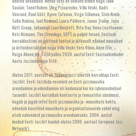
noored ansamblid. Nende seas on sellised nimed nagu Jaak
Sooäär, Tanel Ruben, Oleg Pissarenko, Villu Veski, Kadri
Voorand, Raul Sööt, Raivo Tafenau, Virgo Sillamaa, Siim Aimla,
Sofia Rubina, Joel Remmel, Laura Põldvere, Janno Trump, Jana
Kütt Group, Johannes Laas Kvintett, Rita Ray, Anna Lea Haamer,
Reti Niimann, The Crosslegs, SEPT ja paljud teised. Festivali
korraldustiimi on juhtinud tuntud ja jätkuvalt edukad muusikud
ja ürituskorraldajad nagu Villu Veski, Eero Raun, Anne Erm,
Reigo Ahven jne. TUJA pälvis 2020. aastal Eesti Jazziauhindadel
Aasta Jazziedendaja tiitli.
Alates 2011. aastast on Tudengijazzi ametlik korraldaja Eesti
Jazzliit. Eesti Jazzliidu eesmärk on Eesti jazzmuusika
arendamine ja edendamine nii kodumaal kui ka rahvusvahelisel
tasandil. Jazzliit korraldab kontserte ja temaatilisi sündmusi,
kogub ja jagab infot Eesti jazzmuusika ja -muusikute kohta,
edendab koostööd muusikute ja organisatsioonide vahel ning
otsib vahendeid jazzmuusika arendamiseks. 2004. aastal
loodud Eesti Jazzliit kuulub alates 2006. aastast European Jazz
Network’i.