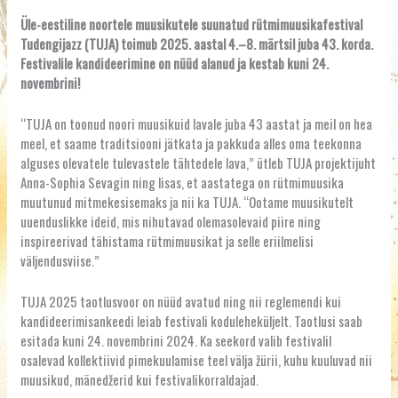
Üle-eestiline noortele muusikutele suunatud rütmimuusikafestival
Tudengijazz (TUJA) toimub 2025. aastal 4.–8. märtsil juba 43. korda.
Festivalile kandideerimine on nüüd alanud ja kestab kuni 24.
novembrini!
“TUJA on toonud noori muusikuid lavale juba 43 aastat ja meil on hea
meel, et saame traditsiooni jätkata ja pakkuda alles oma teekonna
alguses olevatele tulevastele tähtedele lava,” ütleb TUJA projektijuht
Anna-Sophia Sevagin ning lisas, et aastatega on rütmimuusika
muutunud mitmekesisemaks ja nii ka TUJA. “Ootame muusikutelt
uuenduslikke ideid, mis nihutavad olemasolevaid piire ning
inspireerivad tähistama rütmimuusikat ja selle eriilmelisi
väljendusviise.”
TUJA 2025 taotlusvoor on nüüd avatud ning nii reglemendi kui
kandideerimisankeedi leiab festivali koduleheküljelt. Taotlusi saab
esitada kuni 24. novembrini 2024. Ka seekord valib festivalil
osalevad kollektiivid pimekuulamise teel välja žürii, kuhu kuuluvad nii
muusikud, mänedžerid kui festivalikorraldajad.