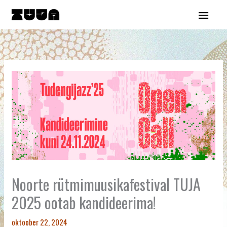
Skip
Main
to
content
Menu
Noorte rütmimuusikafestival TUJA
2025 ootab kandideerima!
oktoober 22, 2024