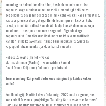
moonbug
on kolmeliikmeline bänd, kes loob melodramaatilise
popmuusikaga ainulaadse helimaastiku. moonbugi helikeeles
peegeldub tugev ja hingestatud inimlik kohalolu käsikäes armastuse,
kaotuse ja eneseotsingutega. Nende loomingus on kesksel kohal
tekst ja inimhääl, millest kumab läbi laulja klassikalise muusika ja
luulekunsti taust, mis omakorda seguneb tõlgendustega
popkultuurist. Omapärasust lisab metalne kõla kromaatiliselt
kandlelt, mille kõlavõimalusi tahab bänd publikule tutvustada
väljaspool rahvamuusikat ja klassikalist muusikat.
Rebeca Žukovitš (Irene) – vokaal
Marliis Miilimäe (Marliis) – kromaatiline kannel
David Ocean Kaljurand (Ookean) – produtsent
Tere, moonbug! Kui pikalt olete koos mänginud ja kuidas kokku
saite?
Kandlemängija Marliis tutvus Ookeaniga 2022 aasta alguses, kus
koos mindi Erasmus+ projektiga “Building Cultures Across Borders”
Portugali heliinstallatsioone, uusi instrumente ja kaasaegset