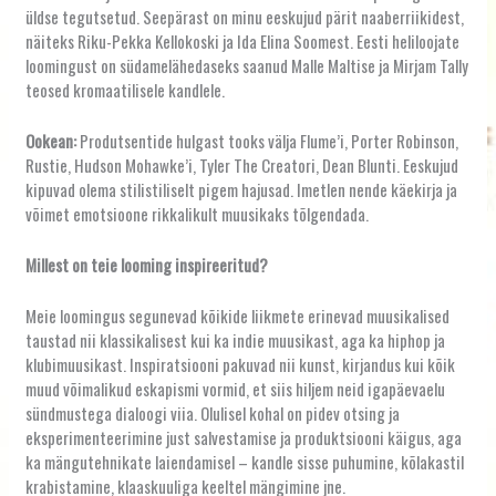
üldse tegutsetud. Seepärast on minu eeskujud pärit naaberriikidest,
näiteks Riku-Pekka Kellokoski ja Ida Elina Soomest. Eesti heliloojate
loomingust on südamelähedaseks saanud Malle Maltise ja Mirjam Tally
teosed kromaatilisele kandlele.
Ookean:
Produtsentide hulgast tooks välja Flume’i, Porter Robinson,
Rustie, Hudson Mohawke’i, Tyler The Creatori, Dean Blunti. Eeskujud
kipuvad olema stilistiliselt pigem hajusad. Imetlen nende käekirja ja
võimet emotsioone rikkalikult muusikaks tõlgendada.
Millest on teie looming inspireeritud?
Meie loomingus segunevad kõikide liikmete erinevad muusikalised
taustad nii klassikalisest kui ka indie muusikast, aga ka hiphop ja
klubimuusikast. Inspiratsiooni pakuvad nii kunst, kirjandus kui kõik
muud võimalikud eskapismi vormid, et siis hiljem neid igapäevaelu
sündmustega dialoogi viia. Olulisel kohal on pidev otsing ja
eksperimenteerimine just salvestamise ja produktsiooni käigus, aga
ka mängutehnikate laiendamisel – kandle sisse puhumine, kõlakastil
krabistamine, klaaskuuliga keeltel mängimine jne.