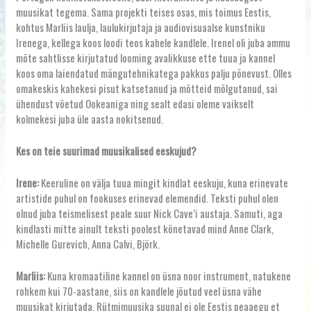
muusikat tegema. Sama projekti teises osas, mis toimus Eestis,
kohtus Marliis laulja, laulukirjutaja ja audiovisuaalse kunstniku
Irenega, kellega koos loodi teos kahele kandlele. Irenel oli juba ammu
mõte sahtlisse kirjutatud looming avalikkuse ette tuua ja kannel
koos oma laiendatud mängutehnikatega pakkus palju põnevust. Olles
omakeskis kahekesi pisut katsetanud ja mõtteid mõlgutanud, sai
ühendust võetud Ookeaniga ning sealt edasi oleme vaikselt
kolmekesi juba üle aasta nokitsenud.
Kes on teie suurimad muusikalised eeskujud?
Irene:
Keeruline on välja tuua mingit kindlat eeskuju, kuna erinevate
artistide puhul on fookuses erinevad elemendid. Teksti puhul olen
olnud juba teismelisest peale suur Nick Cave’i austaja. Samuti, aga
kindlasti mitte ainult teksti poolest kõnetavad mind Anne Clark,
Michelle Gurevich, Anna Calvi, Björk.
Marliis:
Kuna kromaatiline kannel on üsna noor instrument, natukene
rohkem kui 70-aastane, siis on kandlele jõutud veel üsna vähe
muusikat kirjutada. Rütmimuusika suunal ei ole Eestis peaaegu et