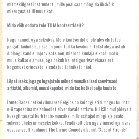
mitmekülgset instrumenti, mille peal saab mängida ükskõik
missugust stiili muusikat.
Mida võib oodata teie TUJA kontsertidelt?
Nagu kannel, aga seksikas. Meie kontserdid ei ole üles ehitatud
pelgalt lauludele, sisse on põimitud ka lavaluule. Tekstidega astub
dialoogi kandle improvisatsioon, mis loob kuulajale kordumatu
muusikalise elamuse, aga pakub ka intrigeerivat visuaalset
kogemust erinevate laiendatud tehnikate näol.
Lõpetuseks jagage lugejatele mõned muusikalised soovitused,
artistid, albumid, muusikapalad, mida ise hetkel palju kuulate.
Irene:
Elades hetkel vihmases Belgias on kuidagi eriti magus kuulata
n-ö tapeedina melanhooliat süvendavaid artiste. Nii käib mul pidevalt
kusagil taustal kurb indie-muusika, mille esitajad mingi aja peale
sulavad üheks inimeseks kokku. Teadlikult olen aga viimasel ajal üsna
obsessiivselt kuulanud The Divine Comedy albumit “Absent Friends”.