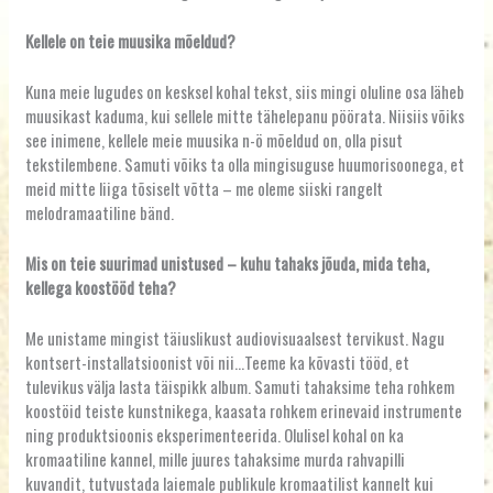
Kellele on teie muusika mõeldud?
Kuna meie lugudes on kesksel kohal tekst, siis mingi oluline osa läheb
muusikast kaduma, kui sellele mitte tähelepanu pöörata. Niisiis võiks
see inimene, kellele meie muusika n-ö mõeldud on, olla pisut
tekstilembene. Samuti võiks ta olla mingisuguse huumorisoonega, et
meid mitte liiga tõsiselt võtta – me oleme siiski rangelt
melodramaatiline bänd.
Mis on teie suurimad unistused – kuhu tahaks jõuda, mida teha,
kellega koostööd teha?
Me unistame mingist täiuslikust audiovisuaalsest tervikust. Nagu
kontsert-installatsioonist või nii…Teeme ka kõvasti tööd, et
tulevikus välja lasta täispikk album. Samuti tahaksime teha rohkem
koostöid teiste kunstnikega, kaasata rohkem erinevaid instrumente
ning produktsioonis eksperimenteerida. Olulisel kohal on ka
kromaatiline kannel, mille juures tahaksime murda rahvapilli
kuvandit, tutvustada laiemale publikule kromaatilist kannelt kui