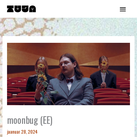
Skip
Main
to
content
Menu
moonbug (EE)
jaanuar 28, 2024