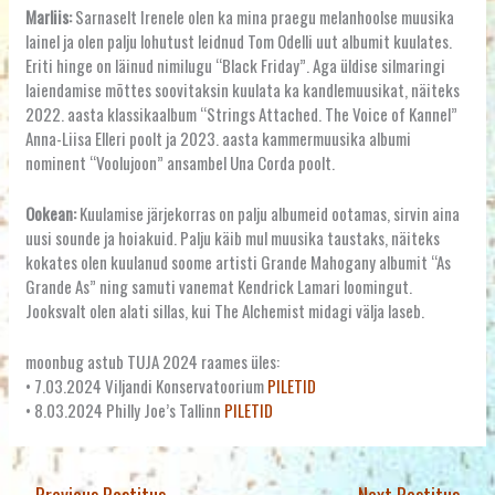
Marliis:
Sarnaselt Irenele olen ka mina praegu melanhoolse muusika
lainel ja olen palju lohutust leidnud Tom Odelli uut albumit kuulates.
Eriti hinge on läinud nimilugu “Black Friday”. Aga üldise silmaringi
laiendamise mõttes soovitaksin kuulata ka kandlemuusikat, näiteks
2022. aasta klassikaalbum “Strings Attached. The Voice of Kannel”
Anna-Liisa Elleri poolt ja 2023. aasta kammermuusika albumi
nominent “Voolujoon” ansambel Una Corda poolt.
Ookean:
Kuulamise järjekorras on palju albumeid ootamas, sirvin aina
uusi sounde ja hoiakuid. Palju käib mul muusika taustaks, näiteks
kokates olen kuulanud soome artisti Grande Mahogany albumit “As
Grande As” ning samuti vanemat Kendrick Lamari loomingut.
Jooksvalt olen alati sillas, kui The Alchemist midagi välja laseb.
moonbug astub TUJA 2024 raames üles:
• 7.03.2024 Viljandi Konservatoorium
PILETID
• 8.03.2024 Philly Joe’s Tallinn
PILETID
←
Previous Postitus
Next Postitus
→