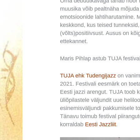
Oma debüütkavaga tahab noor m
muusika võib pealtnäha mõjuda ü
emotsioonide lahtiharutamine. M
keskkond, kus teised tunneksid
(võlts)positiivsust. Ausus on kõ
ettekannet.
Maris Pihlap astub TUJA festival
TUJA ehk Tudengijazz
on vanima
2021. Festivali eesmärk on toeta
Eesti jazzi arengut. TUJA toob k
üliõpilastele väljundit uue heli
esinemisväljundi pakkumisele t
Tänavu toimub festival piirangute
korraldab
Eesti Jazzliit
.