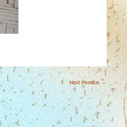
Next Postitus
→