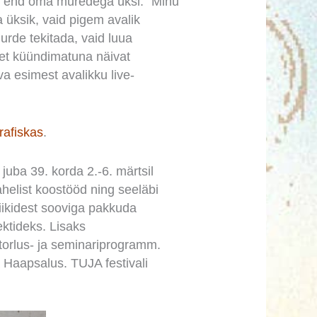
s end oma muredega üksi: “Minu
 üksik, vaid pigem avalik
urde tekitada, vaid luua
set küündimatuna näivat
va esimest avalikku live-
rafiskas
.
juba 39. korda 2.-6. märtsil
ahelist koostööd ning seeläbi
riikidest sooviga pakkuda
ektideks. Lisaks
torlus- ja seminariprogramm.
ja Haapsalus. TUJA festivali