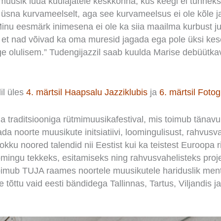
uusik luua kuulajatele keskkonna, kus keegi ei tunnek
sna kurvameelselt, aga see kurvameelsus ei ole kõle ja
inu eesmärk inimesena ei ole ka siia maailma kurbust ju
, et nad võivad ka oma muresid jagada ega pole üksi ke
ige olulisem.” Tudengijazzil saab kuulda Marise debüütka
il üles
4. märtsil Haapsalu Jazziklubis
ja
6. märtsil Fotog
 traditsiooniga rütmimuusikafestival, mis toimub tänavu 
da noorte muusikute initsiatiivi, loomingulisust, rahvusv
okku noored talendid nii Eestist kui ka teistest Euroopa 
loomingu tekkeks, esitamiseks ning rahvusvahelisteks proj
oimub TUJA raames noortele muusikutele hariduslik men
 tõttu vaid eesti bändidega Tallinnas, Tartus, Viljandis 