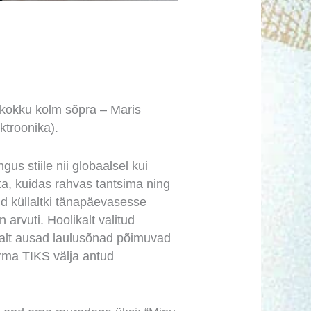
 kokku kolm sõpra – Maris
ktroonika).
gus stiile nii globaalsel kui
a, kuidas rahvas tantsima ning
d küllaltki tänapäevasesse
 arvuti. Hoolikalt valitud
avalt ausad laulusõnad põimuvad
irma TIKS välja antud