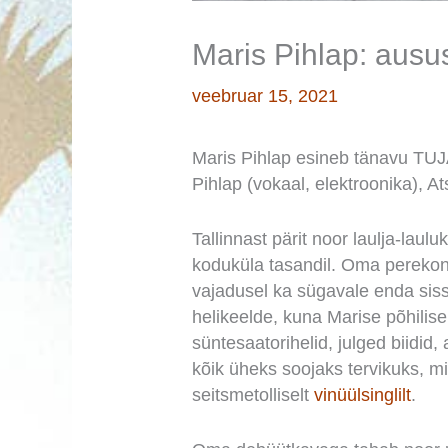
Maris Pihlap: ausu
veebruar 15, 2021
Maris Pihlap esineb tänavu TUJ
Pihlap (vokaal, elektroonika), A
Tallinnast pärit noor laulja-laul
koduküla tasandil. Oma perekonn
vajadusel ka sügavale enda sis
helikeelde, kuna Marise põhilisek
süntesaatorihelid, julged biidid
kõik üheks soojaks tervikuks, m
seitsmetolliselt
vinüülsinglilt
.