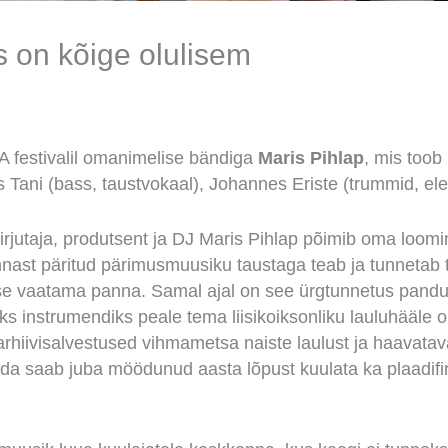
s on kõige olulisem
A festivalil omanimelise bändiga
Maris Pihlap
, mis toob
ts Tani (bass, taustvokaal), Johannes Eriste (trummid, ele
ukirjutaja, produtsent ja DJ Maris Pihlap põimib oma loomin
ast päritud pärimusmuusiku taustaga teab ja tunnetab t
se vaatama panna. Samal ajal on see ürgtunnetus pandu
s instrumendiks peale tema liisikoiksonliku lauluhääle on
, arhiivisalvestused vihmametsa naiste laulust ja haavat
ida saab juba möödunud aasta lõpust kuulata ka plaadif