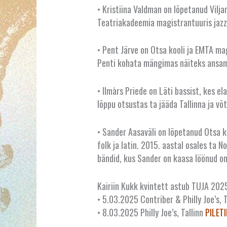
• Kristiina Valdman on lõpetanud Vilj
Teatriakadeemia magistrantuuris jazz
• Pent Järve on Otsa kooli ja EMTA ma
Penti kohata mängimas näiteks ansamb
• Ilmārs Priede on Läti bassist, kes e
lõppu otsustas ta jääda Tallinna ja v
• Sander Aasaväli on lõpetanud Otsa ko
folk ja latin. 2015. aastal osales ta 
bändid, kus Sander on kaasa löönud on
Kairiin Kukk kvintett astub TUJA 202
• 5.03.2025 Contriber & Philly Joe’s,
• 8.03.2025 Philly Joe’s, Tallinn
PILETI