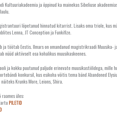
andi Kultuuriakadeemia ja õppinud ka mainekas Sibeliuse akadeemias
laulu.
gistrantuuri lõpetanud hinnatud kitarrist. Lisaks oma triole, kus
lites Lenna, JT Conception ja Funkifize.
lab ja töötab Eestis. Ilmars on omandanud magistrikraadi Muusika- 
õtab nüüd aktiivselt osa kohalikus muusikaskeenes.
oli ja kokku puutunud paljude erinevate muusikastiilidega, mille h
Noortebändi konkursil, kus esikoha võitis tema bänd Abandoned Elysi
 näiteks Krunks More, Leions, Shira.
5 raames üles:
 Tartu
PILETI
D
D