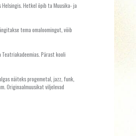
 Helsingis. Hetkel õpib ta Muusika- ja
 mängitakse tema omaloomingut, võib
ja Teatriakadeemias. Pärast kooli
ulgas näiteks progemetal, jazz, funk,
um. Originaalmuusikat viljelevad