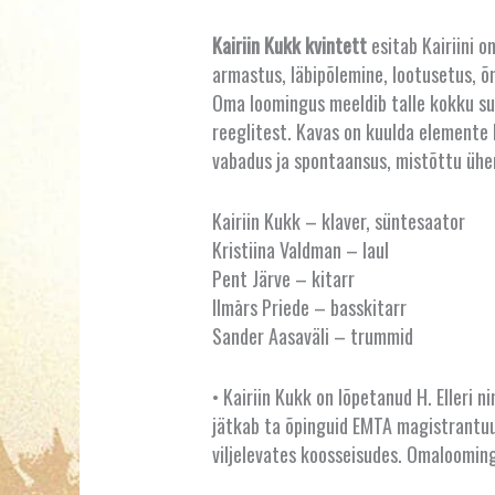
Kairiin Kukk kvintett
esitab Kairiini o
armastus, läbipõlemine, lootusetus, õnn
Oma loomingus meeldib talle kokku sul
reeglitest. Kavas on kuulda elemente k
vabadus ja spontaansus, mistõttu ühen
Kairiin Kukk – klaver, süntesaator
Kristiina Valdman – laul
Pent Järve – kitarr
Ilmārs Priede – basskitarr
Sander Aasaväli – trummid
• Kairiin Kukk on lõpetanud H. Elleri
jätkab ta õpinguid EMTA magistrantuuri
viljelevates koosseisudes. Omalooming