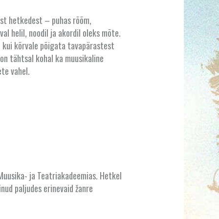
test hetkedest – puhas rõõm,
al helil, noodil ja akordil oleks mõte.
, kui kõrvale põigata tavapärastest
i on tähtsal kohal ka muusikaline
ete vahel.
 Muusika- ja Teatriakadeemias. Hetkel
inud paljudes erinevaid žanre