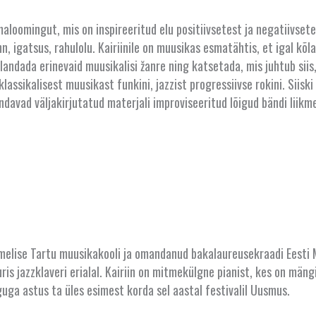
maloomingut, mis on inspireeritud elu positiivsetest ja negatiivse
, igatsus, rahulolu. Kairiinile on muusikas esmatähtis, et igal kõlav
andada erinevaid muusikalisi žanre ning katsetada, mis juhtub siis
lassikalisest muusikast funkini, jazzist progressiivse rokini. Siisk
davad väljakirjutatud materjali improviseeritud lõigud bändi liikm
 nimelise Tartu muusikakooli ja omandanud bakalaureusekraadi Eesti
s jazzklaveri erialal. Kairiin on mitmekülgne pianist, kes on mäng
uga astus ta üles esimest korda sel aastal festivalil Uusmus.