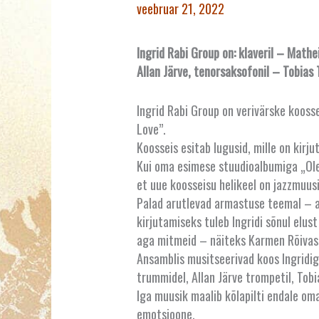
veebruar 21, 2022
Ingrid Rabi Group on: klaveril – Math
Allan Järve, tenorsaksofonil – Tobias
Ingrid Rabi Group on verivärske kooss
Love”.
Koosseis esitab lugusid, mille on kirj
Kui oma esimese stuudioalbumiga „Olem
et uue koosseisu helikeel on jazzmuus
Palad arutlevad armastuse teemal – a
kirjutamiseks tuleb Ingridi sõnul elus
aga mitmeid – näiteks Karmen Rõivasse
Ansamblis musitseerivad koos Ingridig
trummidel, Allan Järve trompetil, Tob
Iga muusik maalib kõlapilti endale oma
emotsioone.