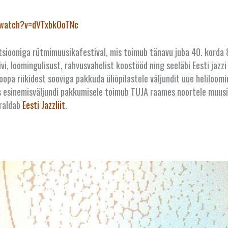
/watch?v=dVTxbkOoTNc
siooniga rütmimuusikafestival, mis toimub tänavu juba 40. korda 8
ivi, loomingulisust, rahvusvahelist koostööd ning seeläbi Eesti jaz
uroopa riikidest sooviga pakkuda üliõpilastele väljundit uue heliloo
s esinemisväljundi pakkumisele toimub TUJA raames noortele muusik
rraldab
Eesti Jazzliit
.