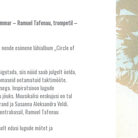
trummar – Ramuel Tafenau, trompetil –
t nende esimene lühialbum „Circle of
gutada, siis nüüd saab julgelt öelda,
e omaseid ootamatuid taktimõõte.
sega. Inspiratsioon lugude
 jõuks. Muusikalisi eeskujusi on tal
rand ja Susanna Aleksandra Veldi.
kontrabassil, Ramuel Tafenau
selt edasi lugude mõtet ja