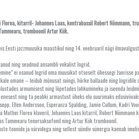
ei Florea, kitarril- Johannes Laas, kontrabassil Robert Nõmmann, 
 Tammearu, tromboonil Artur Kiik.
eis Eesti jazzmuusika maastikul ning 14. veebruaril nägi ilmavalgus
utanud ning seadnud ansambli vokalist Ingrid.
ine” ei osanud Ingrid oma muusikat otseselt ühessegi žanrisse pai
ikale omane – leidub mõnusat svingi, hõrke ballaade ning Ingridil
lustades armumisest ning lõpetades lahkumineku ja iseenda leidmi
t enesest ning ta peabki armastust üheks elu suurimaks edasiviivaks
pp, Ellen Andersson, Esperanza Spalding, Jamie Cullum, Kadri Voo
a Mathei Florea klaveril, Johannes Laas kitarril, Robert Nõmmann 
ias Tammearu tenorsaksofonil ning Artur Kiik tromboonil.
ste toonide ja värvidega ning sellest sündiv sünergia kannab imeli