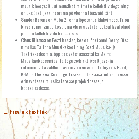
muusik hoogsalt uut muusikat mitmete kollektiividega ning
on üks Eesti jazzi noorema põlvkonna tõusvaid tähti.
Sander Berens
on Muba 2. lennu lõpetanud klahvimees. Ta on
klaverit mänginud kogu oma elu ja aastate jooksul laval olnud
paljude kollektiivide koosseisus.
Claus Riismaa
on Eesti bassist, kes on lõpetanud Georg Otsa
nimelise Tallinna Muusikakooli ning Eesti Muusika- ja
Teatriakadeemia, õppides vahetusaastal ka Malmö
Muusikaakadeemias. Ta tegutseb aktiivselt jazz- ja
rütmimuusika valdkonnas ning on ansamblite Inger & Bänd,
KHAI ja The New Cool liige. Lisaks on ta kaasatud paljudesse
erinevatesse muusikalistesse projektidesse ja
koosseisudesse.
←
Previous Postitus