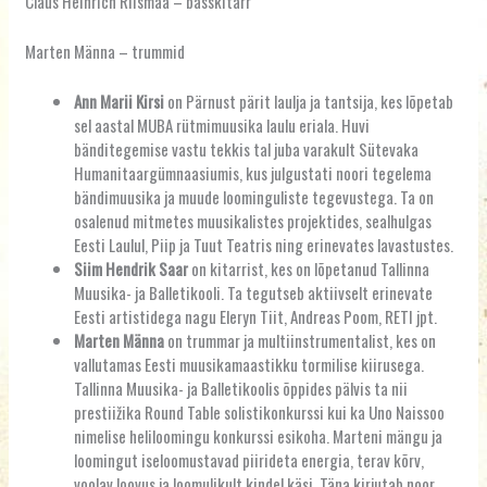
Claus Heinrich Riismaa – basskitarr
Marten Männa – trummid
Ann Marii Kirsi
on Pärnust pärit laulja ja tantsija, kes lõpetab
sel aastal MUBA rütmimuusika laulu eriala. Huvi
bänditegemise vastu tekkis tal juba varakult Sütevaka
Humanitaargümnaasiumis, kus julgustati noori tegelema
bändimuusika ja muude loominguliste tegevustega. Ta on
osalenud mitmetes muusikalistes projektides, sealhulgas
Eesti Laulul, Piip ja Tuut Teatris ning erinevates lavastustes.
Siim Hendrik Saar
on kitarrist, kes on lõpetanud Tallinna
Muusika- ja Balletikooli. Ta tegutseb aktiivselt erinevate
Eesti artistidega nagu Eleryn Tiit, Andreas Poom, RETI jpt.
Marten Männa
on trummar ja multiinstrumentalist, kes on
vallutamas Eesti muusikamaastikku tormilise kiirusega.
Tallinna Muusika- ja Balletikoolis õppides pälvis ta nii
prestiižika Round Table solistikonkurssi kui ka Uno Naissoo
nimelise heliloomingu konkurssi esikoha. Marteni mängu ja
loomingut iseloomustavad piirideta energia, terav kõrv,
voolav loovus ja loomulikult kindel käsi. Täna kirjutab noor