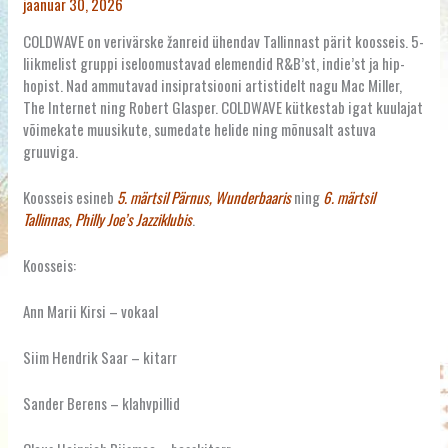
jaanuar 30, 2026
COLDWAVE on verivärske žanreid ühendav Tallinnast pärit koosseis. 5-
liikmelist gruppi iseloomustavad elemendid R&B’st, indie’st ja hip-
hopist. Nad ammutavad insipratsiooni artistidelt nagu Mac Miller,
The Internet ning Robert Glasper. COLDWAVE kütkestab igat kuulajat
võimekate muusikute, sumedate helide ning mõnusalt astuva
gruuviga.
Koosseis esineb
5. märtsil Pärnus, Wunderbaaris
ning
6. märtsil
Tallinnas, Philly Joe’s Jazziklubis
.
Koosseis:
Ann Marii Kirsi – vokaal
Siim Hendrik Saar – kitarr
Sander Berens – klahvpillid